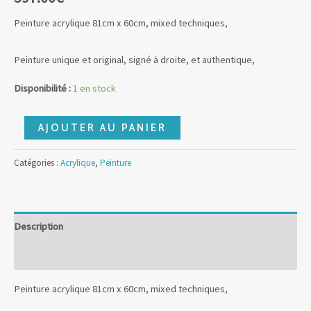
Peinture acrylique 81cm x 60cm, mixed techniques,
Peinture unique et original, signé à droite, et authentique,
Disponibilité :
1 en stock
quantité
AJOUTER AU PANIER
de
Eblouit
Catégories :
Acrylique
,
Peinture
par
la
nuit
Description
Avis (0)
Peinture acrylique 81cm x 60cm, mixed techniques,