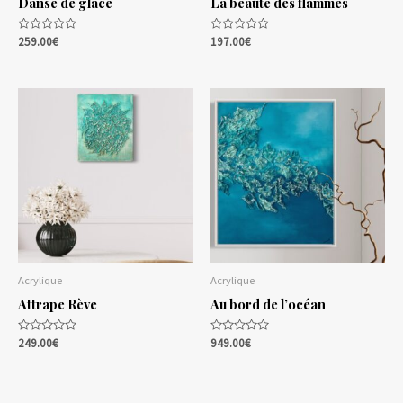
Danse de glace
La beauté des flammes
Note
Note
259.00
€
197.00
€
0
0
sur
sur
5
5
Acrylique
Acrylique
Attrape Rève
Au bord de l’océan
Note
Note
249.00
€
949.00
€
0
0
sur
sur
5
5